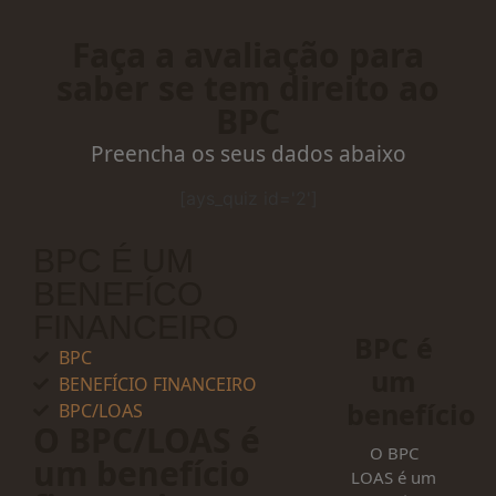
Faça a avaliação para
saber se tem direito ao
BPC
Preencha os seus dados abaixo
[ays_quiz id='2']
BPC É UM
BENEFÍCO
FINANCEIRO
BPC é
BPC
um
BENEFÍCIO FINANCEIRO
benefício
BPC/LOAS
O BPC/LOAS é
O BPC
um benefício
LOAS é um