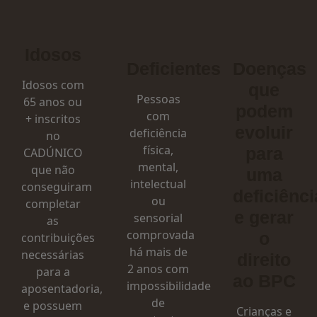
Idosos
Deficientes
Doenças
Idosos com
que
Pessoas
65 anos ou
podem
com
+ inscritos
evoluir
deficiência
no
física,
para
CADÚNICO
mental,
que não
uma
intelectual
conseguiram
deficiênci
ou
completar
e gerar
sensorial
as
comprovada
o
contribuições
há mais de
necessárias
direito
2 anos com
para a
ao BPC
impossibilidade
aposentadoria,
de
e possuem
Crianças e