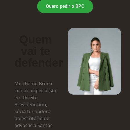
Quero pedir o BPC
Quem
vai te
defender
Me chamo Bruna
Letícia, especialista
em Direito
Previdenciário,
sócia fundadora
do escritório de
advocacia Santos