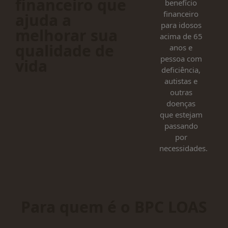
financeiro que
benefício
financeiro
ajuda a
para idosos
melhorar sua
acima de 65
qualidade de
anos e
pessoa com
vida
deficiência,
autistas e
outras
doenças
que estejam
passando
por
necessidades.
Para quem é o BPC LOAS