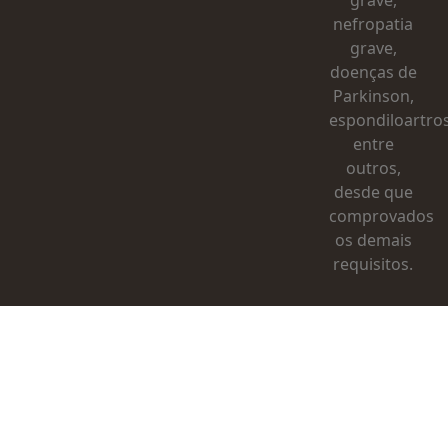
grave,
nefropatia
grave,
doenças de
Parkinson,
espondiloartros
entre
outros,
desde que
comprovados
os demais
requisitos.