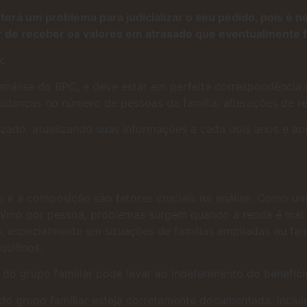
terá um problema para judicializar o seu pedido, pois é 
 de receber os valores em atrasado que eventualmente fa
:
nálise do BPC, e deve estar em perfeita correspondência 
udanças no número de pessoas da família, alterações de re
ado, atualizando suas informações a cada dois anos e ap
ar e a composição são fatores cruciais na análise. Como u
ínimo por pessoa, problemas surgem quando a renda é mal
especialmente em situações de famílias ampliadas ou fam
uilinos.
do grupo familiar pode levar ao indeferimento do benefíci
 do grupo familiar esteja corretamente documentada, inc