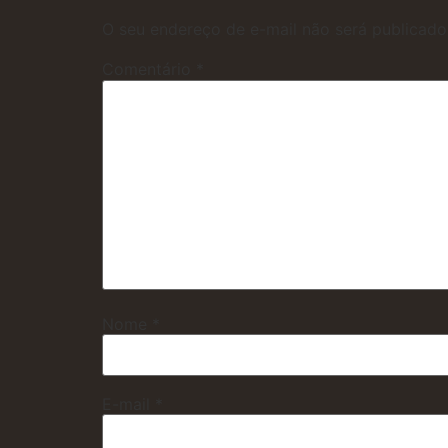
O seu endereço de e-mail não será publicado
Comentário
*
Nome
*
E-mail
*