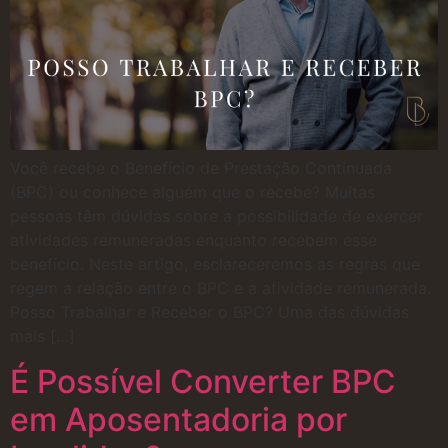
Você recebe o Benefício de Prestação Continuada
(BPC) ou conhece alguém que o recebe? Muitas
pessoas têm dúvidas sobre a possibilidade de exercer
atividades remuneradas enquanto recebem esse
benefício. Neste artigo, esclareceremos as regras que
regem a relação entre o BPC e a atividade remunerada.
Posso Trabalhar e Receber o BPC? Uma das dúvidas
mais […]
É Possível Converter BPC
em Aposentadoria por