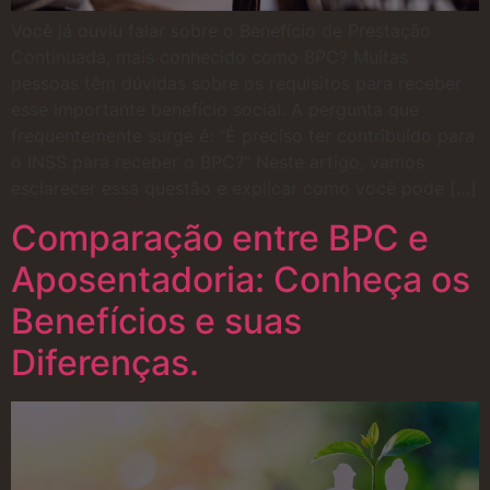
Você já ouviu falar sobre o Benefício de Prestação
Continuada, mais conhecido como BPC? Muitas
pessoas têm dúvidas sobre os requisitos para receber
esse importante benefício social. A pergunta que
frequentemente surge é: “É preciso ter contribuído para
o INSS para receber o BPC?” Neste artigo, vamos
esclarecer essa questão e explicar como você pode […]
Comparação entre BPC e
Aposentadoria: Conheça os
Benefícios e suas
Diferenças.