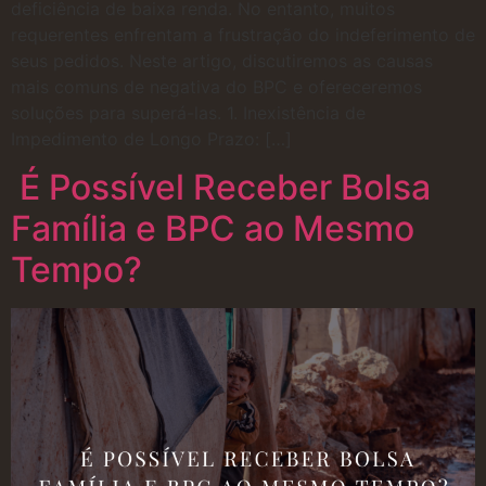
deficiência de baixa renda. No entanto, muitos
requerentes enfrentam a frustração do indeferimento de
seus pedidos. Neste artigo, discutiremos as causas
mais comuns de negativa do BPC e ofereceremos
soluções para superá-las. 1. Inexistência de
Impedimento de Longo Prazo: […]
É Possível Receber Bolsa
Família e BPC ao Mesmo
Tempo?