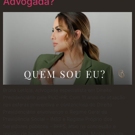
Advogada?
Bruna Letícia, advogada especialista em Direito
Previdenciário pela PUC-PR. Com 11 anos de atuação
nas esferas preventiva e contenciosa do Direito
Previdenciário envolvendo o Regime Geral da
Previdência Social – INSS e Regime Próprio dos
Servidores públicos – RPPS, atuo na concessão e
revisão de benefícios previdenciários. Minha jornada