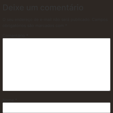
Deixe um comentário
O seu endereço de e-mail não será publicado.
Campos
obrigatórios são marcados com
*
Comentário
*
Nome
*